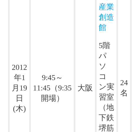
産業
創造
館
5階
パ
ソ
2012
コ
年1
9:45～
24
ン実
月19
11:45（9:35
大阪
名
習室
日
開場）
（地
(木)
下鉄
堺筋