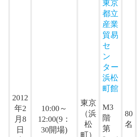
東京
都立
産業
貿易
セ
ン
ター
浜松
町館
2012
東京
M3
年2
10:00～
（浜
80
階
月8
12:00(9：
松
名
第
日
30開場)
町）