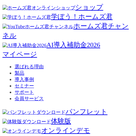
ショップ
学ぼう！ホームズ君
ホームズ君チャン
ネル
AI導入補助金2026
マイページ
選ばれる理由
製品
導入事例
セミナー
サポート
会員サービス
パンフレット
体験版
オンラインデモ