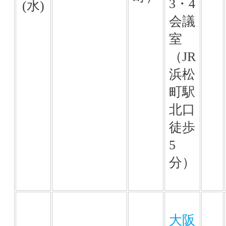
3・4
(水)
会議
室
（JR
浜松
町駅
北口
徒歩
5
分）
大阪