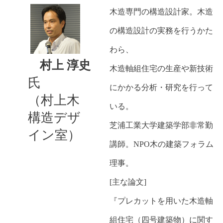
木造専門の構造設計家。木造
の構造設計の実務を行うかた
わら、
村上 淳史
木造軸組住宅の生産や新技術
氏
にかかる分析・研究を行って
（村上木
いる。
構造デザ
芝浦工業大学建築学部非常勤
イン室）
講師。NPO木の建築フォラム
理事。
[主な論文]
『プレカットを用いた木造軸
組住宅（四号建築物）に関す