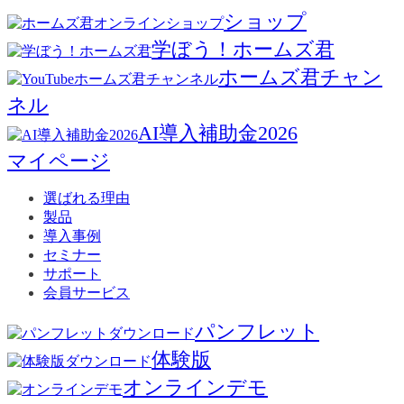
ショップ
学ぼう！ホームズ君
ホームズ君チャン
ネル
AI導入補助金2026
マイページ
選ばれる理由
製品
導入事例
セミナー
サポート
会員サービス
パンフレット
体験版
オンラインデモ