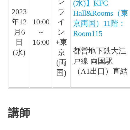
ン
(水)】KFC
2023
ラ
Hall&Rooms（東
年12
10:00
イ
京両国）11階：
月6
～
ン
Room115
日
16:00
+東
都営地下鉄大江
(水)
京
戸線 両国駅
(両
（A1出口）直結
国)
講師