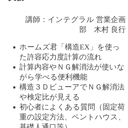
講師：インテグラル 営業企画
部 木村 良行
ホームズ君「構造EX」を使っ
た許容応力度計算の流れ
計算内容やＮＧ解消法が使いな
がら学べる便利機能
構造３ＤビューアでＮＧ解消法
や検定比が見える
初心者によくある質問（固定荷
重の設定方法、ペントハウス、
基礎人通口等）