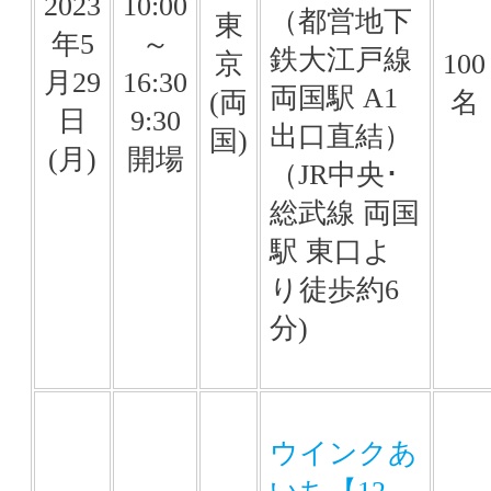
2023
10:00
（都営地下
東
年5
～
鉄大江戸線
京
100
月29
16:30
両国駅 A1
(両
名
日
9:30
出口直結）
国)
(月)
開場
（JR中央･
総武線 両国
駅 東口よ
り徒歩約6
分)
ウインクあ