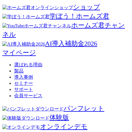
ショップ
学ぼう！ホームズ君
ホームズ君チャン
ネル
AI導入補助金2026
マイページ
選ばれる理由
製品
導入事例
セミナー
サポート
会員サービス
パンフレット
体験版
オンラインデモ