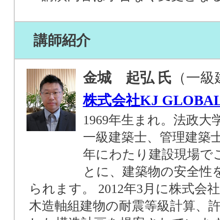
講師紹介
金城 起弘 氏
（一級
株式会社KJ GLOB
1969年生まれ。法政
一級建築士、管理建築士
年にわたり建設現場で
とに、建築物の安全性
られます。 2012年3月に株式会
木造軸組建物の耐震等級計算、