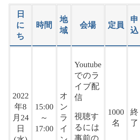
日
地
申
に
時間
会場
定員
域
込
ち
Youtube
でのラ
イブ配
2022
オ
信
年8
15:00
ン
1000
終
視聴す
月24
～
ラ
名
了
るには
日
17:00
イ
事前の
(水)
ン