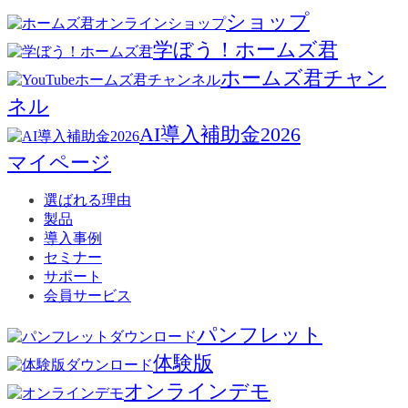
ショップ
学ぼう！ホームズ君
ホームズ君チャン
ネル
AI導入補助金2026
マイページ
選ばれる理由
製品
導入事例
セミナー
サポート
会員サービス
パンフレット
体験版
オンラインデモ