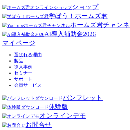
ショップ
学ぼう！ホームズ君
ホームズ君チャンネ
AI導入補助金2026
マイページ
選ばれる理由
製品
導入事例
セミナー
サポート
会員サービス
パンフレット
体験版
オンラインデモ
お問合せ