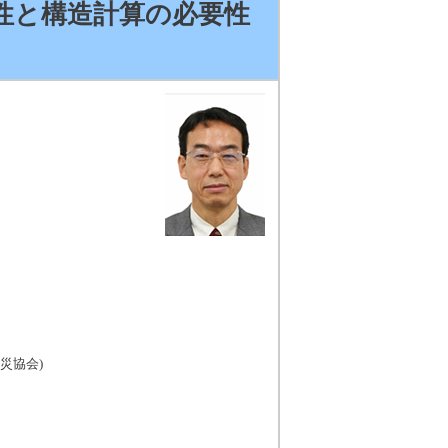
性と構造計算の必要性
）
災協会)